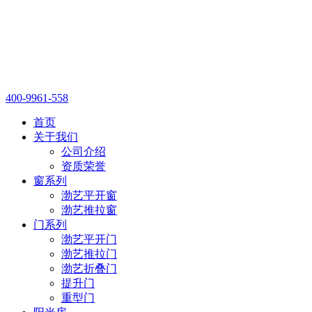
400-9961-558
首页
关于我们
公司介绍
资质荣誉
窗系列
渤艺平开窗
渤艺推拉窗
门系列
渤艺平开门
渤艺推拉门
渤艺折叠门
提升门
重型门