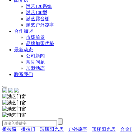
阳光房
渤艺120系统
渤艺100型
渤艺露台棚
渤艺户外凉亭
合作加盟
市场前景
品牌加盟优势
最新动态
公司新闻
常见问题
加盟动态
联系我们
推拉窗
推拉门
玻璃阳光房
户外凉亭
顶楼阳光房
合金